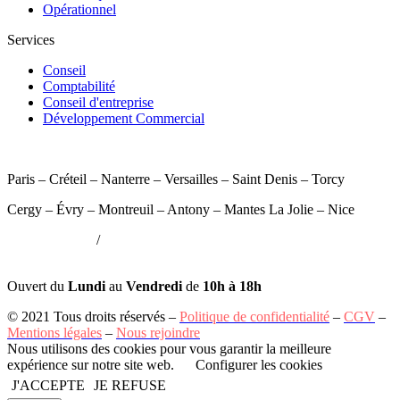
Opérationnel
Services
Conseil
Comptabilité
Conseil d'entreprise
Développement Commercial
Paris
–
Créteil
–
Nanterre
–
Versailles
–
Saint Denis – Torcy
Cergy
–
Évry
–
Montreuil
–
Antony – Mantes La Jolie – Nice
01 84 60 99 88
/
04 69 96 26 00
contact@mission-formation.fr
Ouvert du
Lundi
au
Vendredi
de
10h à 18h
© 2021 Tous droits réservés –
Politique de confidentialité
–
CGV
–
Mentions légales
–
Nous rejoindre
Nous utilisons des cookies pour vous garantir la meilleure
expérience sur notre site web.
Configurer les cookies
J'ACCEPTE
JE REFUSE