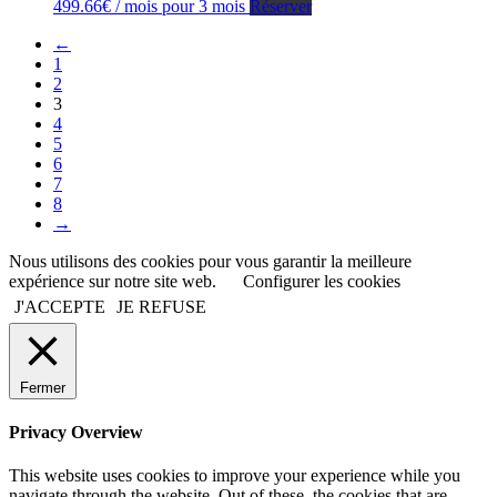
499.66
€
/ mois pour 3 mois
Réserver
←
1
2
3
4
5
6
7
8
→
Nous utilisons des cookies pour vous garantir la meilleure
expérience sur notre site web.
Configurer les cookies
J'ACCEPTE
JE REFUSE
Fermer
Privacy Overview
This website uses cookies to improve your experience while you
navigate through the website. Out of these, the cookies that are